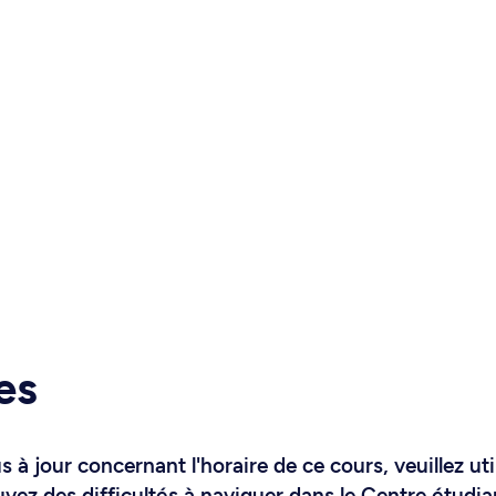
es
 à jour concernant l'horaire de ce cours, veuillez uti
uvez des difficultés à naviguer dans le Centre étudia