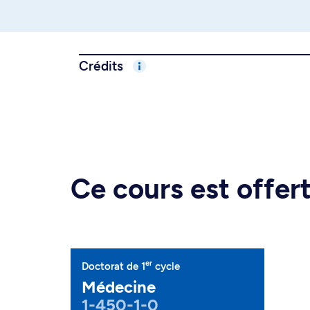
Crédits
Ce cours est offe
er
Doctorat de 1
cycle
Médecine
1-450-1-0