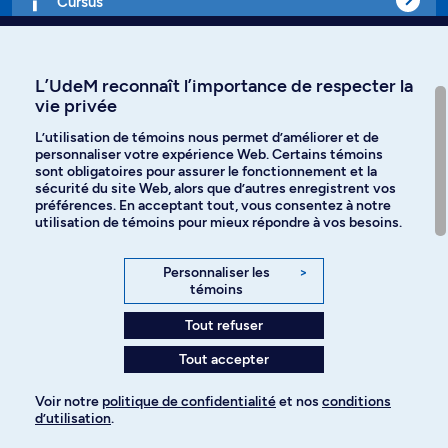
Cursus
Affiniti
L’UdeM reconnaît l’importance de respecter la
vie privée
L’utilisation de témoins nous permet d’améliorer et de
personnaliser votre expérience Web. Certains témoins
Langues
sont obligatoires pour assurer le fonctionnement et la
sécurité du site Web, alors que d’autres enregistrent vos
préférences. En acceptant tout, vous consentez à notre
Facebook
Instagram
utilisation de témoins pour mieux répondre à vos besoins.
TikTok
YouTube
Personnaliser les
>
témoins
Spotify
Tout refuser
Tout accepter
Politique de confidentialité
Voir notre
politique de confidentialité
et nos
conditions
d’utilisation
.
Paramètres des témoins