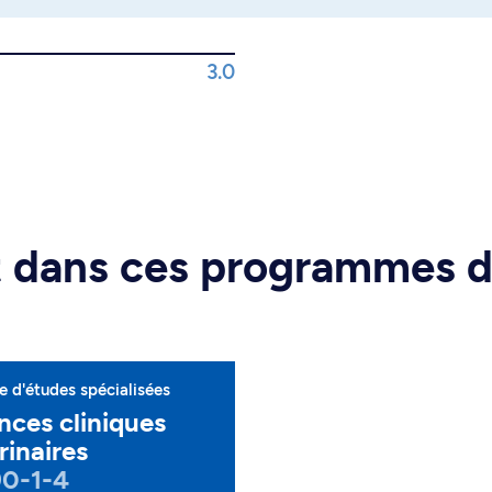
3.0
rt dans ces programmes 
 d'études spécialisées
nces cliniques
rinaires
90-1-4