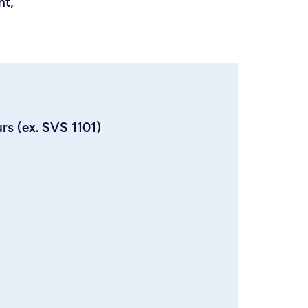
nt,
urs (ex. SVS 1101)