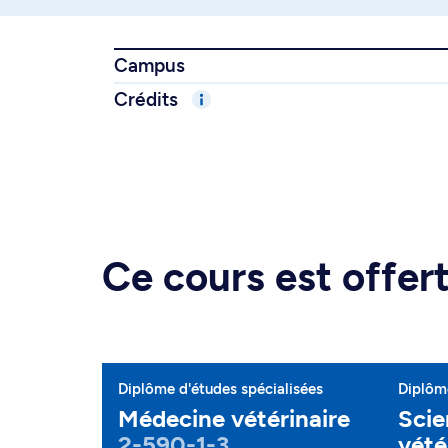
Campus
Crédits
Ce cours est offe
Diplôme d'études spécialisées
Diplôme
Médecine vétérinaire
Scie
2-590-1-3
vété