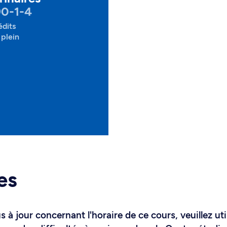
90-1-4
édits
plein
es
 à jour concernant l'horaire de ce cours, veuillez uti