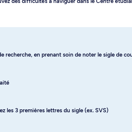
uvez des difficultés à naviguer dans le Centre étudia
e recherche, en prenant soin de noter le sigle de co
aité
z les 3 premières lettres du sigle (ex. SVS)