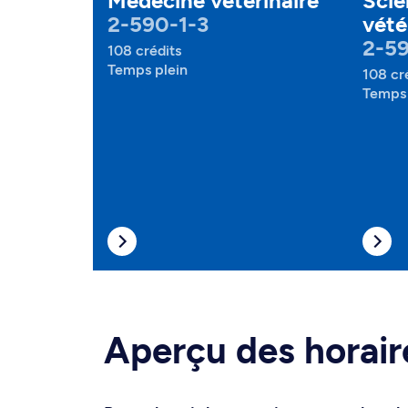
Médecine vétérinaire
Scie
2-590-1-3
vété
2-5
108 crédits
Temps plein
108 cr
Temps 
Aperçu des horair