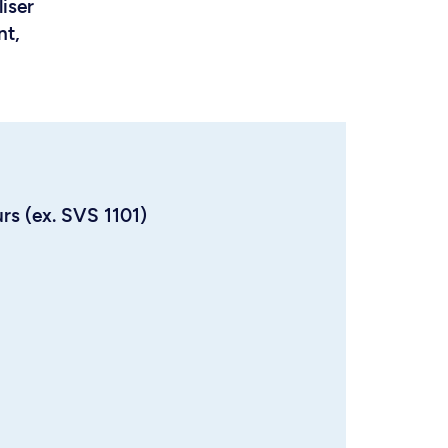
liser
nt,
urs (ex. SVS 1101)