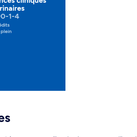
nces cliniques
rinaires
90-1-4
édits
plein
es