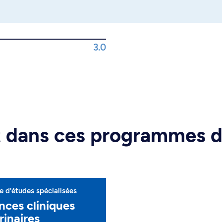
3.0
rt dans ces programmes 
 d'études spécialisées
nces cliniques
rinaires