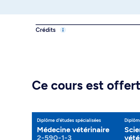
Crédits
Ce cours est offe
Diplôme d'études spécialisées
Diplôme
Médecine vétérinaire
Scie
2-590-1-3
vété