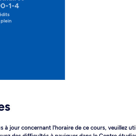
90-1-4
édits
plein
es
 à jour concernant l'horaire de ce cours, veuillez uti
uvez des difficultés à naviguer dans le Centre étudia