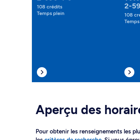
2-5
108 crédits
Temps plein
108 cr
Temps 
Aperçu des horair
Pour obtenir les renseignements les plus
les
critères de recherche
. Si vous épro