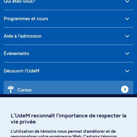
Qui êtes-vous?
Programmes et cours
Aide à l'admission
Événements
Découvrir l'UdeM
Cursus
Affiniti
L’UdeM reconnaît l’importance de respecter la
vie privée
L’utilisation de témoins nous permet d’améliorer et de
personnaliser votre expérience Web. Certains témoins
Langues