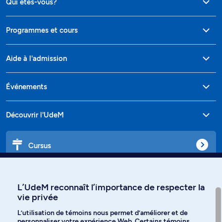
Qui êtes-vous?
Programmes et cours
Aide à l'admission
Événements
Découvrir l'UdeM
Cursus
Affiniti
L’UdeM reconnaît l’importance de respecter la
vie privée
L’utilisation de témoins nous permet d’améliorer et de
personnaliser votre expérience Web. Certains témoins
Langues