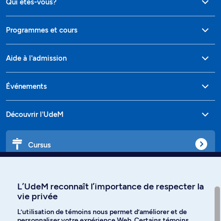
Qui êtes-vous?
Programmes et cours
Aide à l'admission
Événements
Découvrir l'UdeM
Cursus
Affiniti
L’UdeM reconnaît l’importance de respecter la
vie privée
L’utilisation de témoins nous permet d’améliorer et de
personnaliser votre expérience Web. Certains témoins
Langues