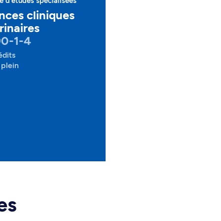
 d'études spécialisées
nces cliniques
rinaires
90-1-4
édits
plein
es