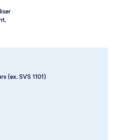
liser
nt,
urs (ex. SVS 1101)