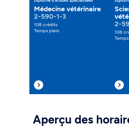
Diplôme d'études spécialisées
Diplôme
Médecine vétérinaire
Scie
2-590-1-3
vété
2-5
108 crédits
Temps plein
108 cr
Temps 
Aperçu des horair