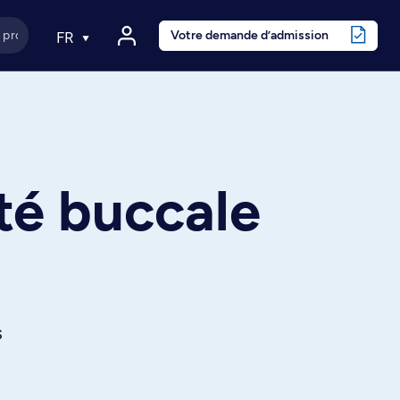
Votre demande d’admission
FR
té buccale
s