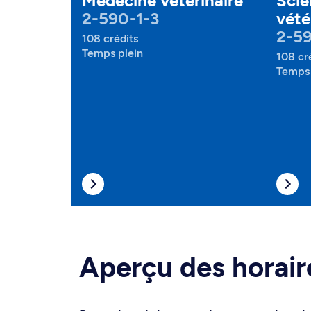
Médecine vétérinaire
Scie
2-590-1-3
vété
2-5
108 crédits
Temps plein
108 cr
Temps 
Aperçu des horair