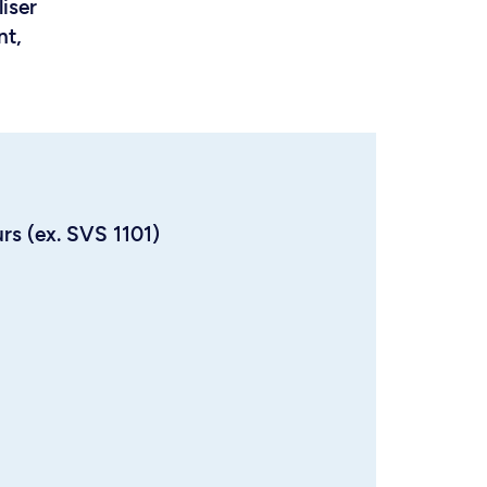
liser
nt,
urs (ex. SVS 1101)