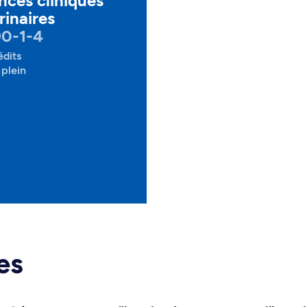
nces cliniques
rinaires
90-1-4
édits
plein
es