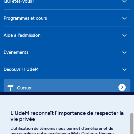
Qui êtes-vous?
Programmes et cours
Aide à l'admission
Événements
Découvrir l'UdeM
Cursus
Affiniti
L’UdeM reconnaît l’importance de respecter la
vie privée
L’utilisation de témoins nous permet d’améliorer et de
personnaliser votre expérience Web. Certains témoins
Langues