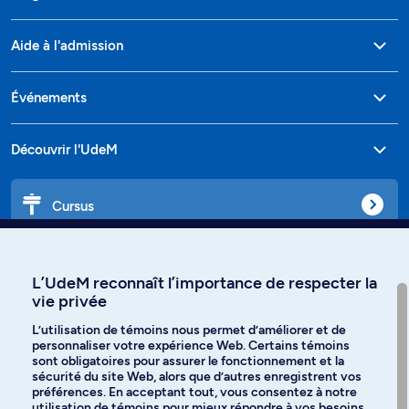
Aide à l'admission
Événements
Découvrir l'UdeM
Cursus
Affiniti
L’UdeM reconnaît l’importance de respecter la
vie privée
L’utilisation de témoins nous permet d’améliorer et de
personnaliser votre expérience Web. Certains témoins
Langues
sont obligatoires pour assurer le fonctionnement et la
sécurité du site Web, alors que d’autres enregistrent vos
préférences. En acceptant tout, vous consentez à notre
Facebook
Instagram
utilisation de témoins pour mieux répondre à vos besoins.