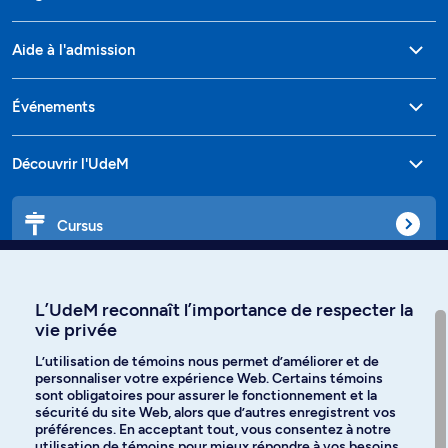
Aide à l'admission
Événements
Découvrir l'UdeM
Cursus
Affiniti
L’UdeM reconnaît l’importance de respecter la
vie privée
L’utilisation de témoins nous permet d’améliorer et de
personnaliser votre expérience Web. Certains témoins
Langues
sont obligatoires pour assurer le fonctionnement et la
sécurité du site Web, alors que d’autres enregistrent vos
préférences. En acceptant tout, vous consentez à notre
Facebook
Instagram
utilisation de témoins pour mieux répondre à vos besoins.