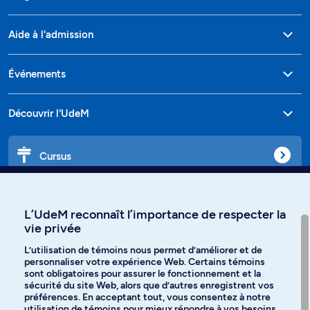
Aide à l'admission
Événements
Découvrir l'UdeM
Cursus
Affiniti
L’UdeM reconnaît l’importance de respecter la
vie privée
L’utilisation de témoins nous permet d’améliorer et de
personnaliser votre expérience Web. Certains témoins
Langues
sont obligatoires pour assurer le fonctionnement et la
sécurité du site Web, alors que d’autres enregistrent vos
préférences. En acceptant tout, vous consentez à notre
Facebook
Instagram
utilisation de témoins pour mieux répondre à vos besoins.