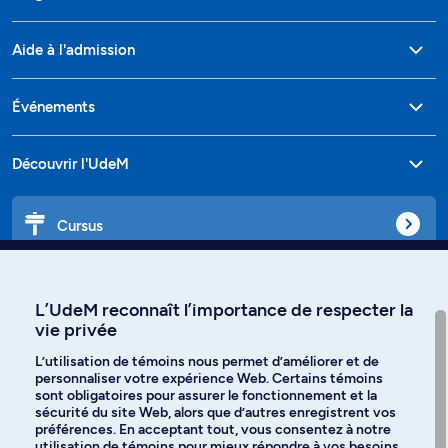
Aide à l'admission
Événements
Découvrir l'UdeM
Cursus
Affiniti
L’UdeM reconnaît l’importance de respecter la
vie privée
L’utilisation de témoins nous permet d’améliorer et de
personnaliser votre expérience Web. Certains témoins
Langues
sont obligatoires pour assurer le fonctionnement et la
sécurité du site Web, alors que d’autres enregistrent vos
préférences. En acceptant tout, vous consentez à notre
Facebook
Instagram
utilisation de témoins pour mieux répondre à vos besoins.