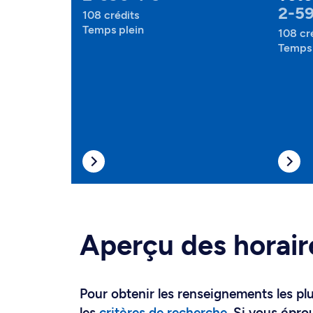
2-5
108 crédits
Temps plein
108 cr
Temps 
Aperçu des horair
Pour obtenir les renseignements les plus
les
critères de recherche
. Si vous épro