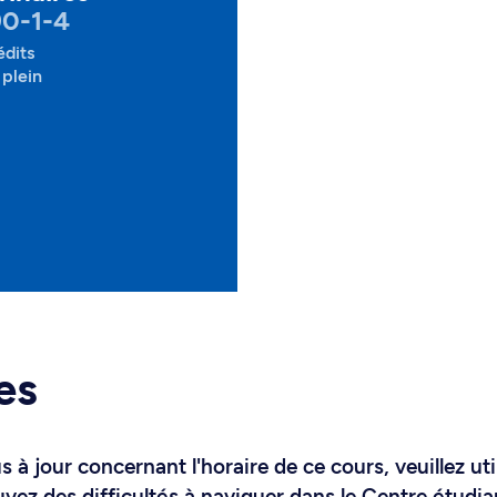
90-1-4
édits
plein
es
 à jour concernant l'horaire de ce cours, veuillez uti
uvez des difficultés à naviguer dans le Centre étudia