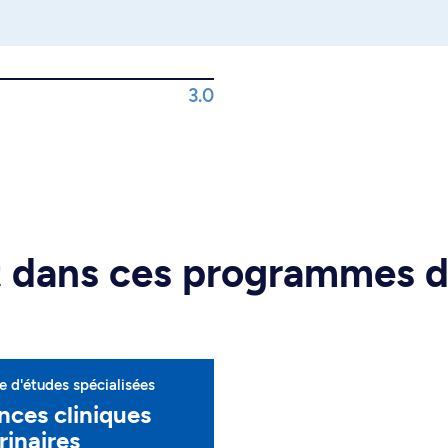
3.0
rt dans ces programmes 
 d'études spécialisées
nces cliniques
rinaires