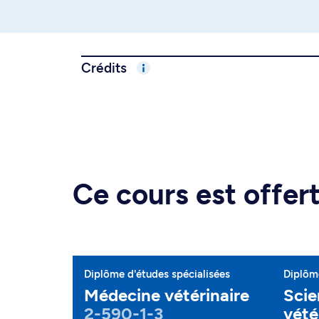
Crédits
Ce cours est offe
Diplôme d'études spécialisées
Diplôme
Médecine vétérinaire
Scie
2-590-1-3
vété