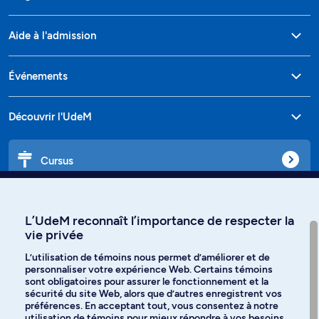
Aide à l'admission
Événements
Découvrir l'UdeM
Cursus
Affiniti
L’UdeM reconnaît l’importance de respecter la
vie privée
L’utilisation de témoins nous permet d’améliorer et de
personnaliser votre expérience Web. Certains témoins
Langues
sont obligatoires pour assurer le fonctionnement et la
sécurité du site Web, alors que d’autres enregistrent vos
préférences. En acceptant tout, vous consentez à notre
Facebook
Instagram
utilisation de témoins pour mieux répondre à vos besoins.