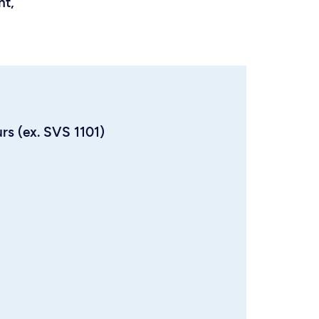
nt,
urs (ex. SVS 1101)