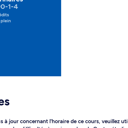
90-1-4
édits
plein
es
 à jour concernant l'horaire de ce cours, veuillez uti