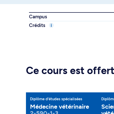
Campus
Crédits
Ce cours est offe
Diplôme d'études spécialisées
Diplôme
Médecine vétérinaire
Scie
2-590-1-3
vété