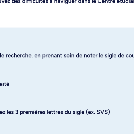
uvez des difficultés à naviguer dans le Centre étudia
e recherche, en prenant soin de noter le sigle de co
aité
z les 3 premières lettres du sigle (ex. SVS)