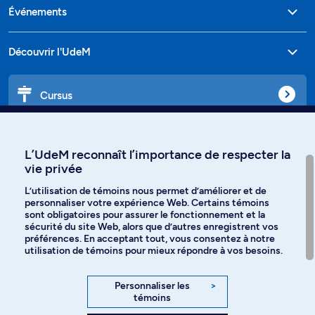
Événements
Découvrir l'UdeM
Cursus
Affiniti
L’UdeM reconnaît l’importance de respecter la
vie privée
L’utilisation de témoins nous permet d’améliorer et de
personnaliser votre expérience Web. Certains témoins
Langues
sont obligatoires pour assurer le fonctionnement et la
sécurité du site Web, alors que d’autres enregistrent vos
préférences. En acceptant tout, vous consentez à notre
Facebook
Instagram
utilisation de témoins pour mieux répondre à vos besoins.
TikTok
YouTube
Personnaliser les
>
témoins
Spotify