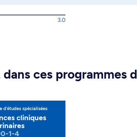
3.0
rt dans ces programmes 
 d'études spécialisées
nces cliniques
rinaires
90-1-4