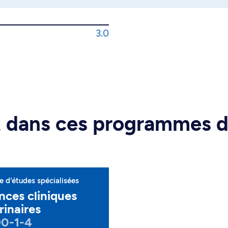
3.0
rt dans ces programmes 
 d'études spécialisées
nces cliniques
rinaires
90-1-4