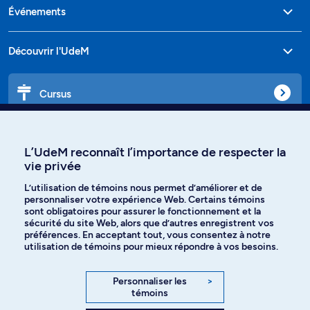
Événements
Découvrir l'UdeM
Cursus
Affiniti
L’UdeM reconnaît l’importance de respecter la
vie privée
L’utilisation de témoins nous permet d’améliorer et de
personnaliser votre expérience Web. Certains témoins
Langues
sont obligatoires pour assurer le fonctionnement et la
sécurité du site Web, alors que d’autres enregistrent vos
préférences. En acceptant tout, vous consentez à notre
Facebook
Instagram
utilisation de témoins pour mieux répondre à vos besoins.
TikTok
YouTube
Personnaliser les
>
témoins
Spotify