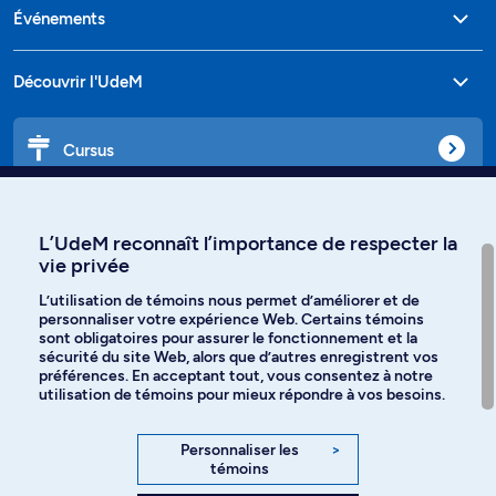
Événements
Découvrir l'UdeM
Cursus
Affiniti
L’UdeM reconnaît l’importance de respecter la
vie privée
L’utilisation de témoins nous permet d’améliorer et de
personnaliser votre expérience Web. Certains témoins
Langues
sont obligatoires pour assurer le fonctionnement et la
sécurité du site Web, alors que d’autres enregistrent vos
préférences. En acceptant tout, vous consentez à notre
Facebook
Instagram
utilisation de témoins pour mieux répondre à vos besoins.
TikTok
YouTube
Personnaliser les
>
témoins
Spotify