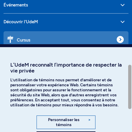
Événements
Découvrir l'UdeM
Cursus
Affiniti
L’UdeM reconnaît l’importance de respecter la
vie privée
L’utilisation de témoins nous permet d’améliorer et de
personnaliser votre expérience Web. Certains témoins
Langues
sont obligatoires pour assurer le fonctionnement et la
sécurité du site Web, alors que d’autres enregistrent vos
préférences. En acceptant tout, vous consentez à notre
Facebook
Instagram
utilisation de témoins pour mieux répondre à vos besoins.
TikTok
YouTube
Personnaliser les
>
témoins
Spotify