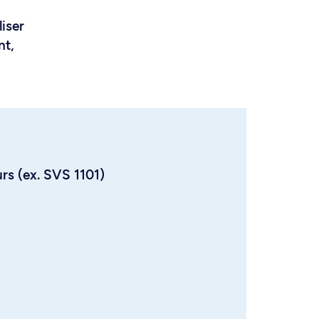
liser
nt,
urs (ex. SVS 1101)