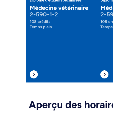
Diplôme d'études spécialisées
Diplôme
Médecine vétérinaire
Méde
2-590-1-2
2-59
108 crédits
108 cr
Temps plein
Temps 
Aperçu des horair