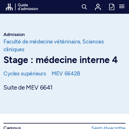
Passer au contenu
Guide
d'admission
Admission
Faculté de médecine vétérinaire,
Sciences
cliniques
Stage : médecine interne 4
Cycles supérieurs
MEV 6642B
Suite de MEV 6641
Campus
Saint-Hyacinthe