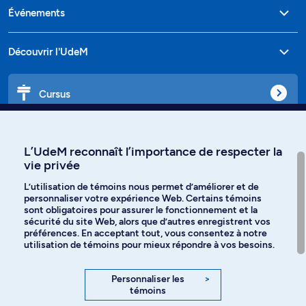
Événements
Découvrir l'UdeM
Cursus
Affiniti
L’UdeM reconnaît l’importance de respecter la
vie privée
L’utilisation de témoins nous permet d’améliorer et de
personnaliser votre expérience Web. Certains témoins
Langues
sont obligatoires pour assurer le fonctionnement et la
sécurité du site Web, alors que d’autres enregistrent vos
préférences. En acceptant tout, vous consentez à notre
Facebook
Instagram
utilisation de témoins pour mieux répondre à vos besoins.
TikTok
YouTube
Personnaliser les
>
témoins
Spotify