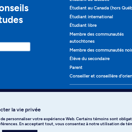
onseils
Étudiant au Canada (hors Qué
études
Étudiant international
Étudiant libre
Membre des communautés
autochtones
Membre des communautés noi
Élève du secondaire
Parent
Conseiller et conseillère d’orie
Programmes et cours
Liste complète des cours
ter la vie privée
Voir tous les programmes
t de personnaliser votre expérience Web. Certains témoins sont obligat
ikTok
YouTube
Spotify
références. En acceptant tout, vous consentez à notre utilisation de t