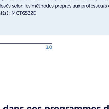
 dosés selon les méthodes propres aux professeurs e
ent(s) : MCT6532E
3.0
rt dans ces programmes 