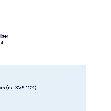
liser
nt,
urs (ex. SVS 1101)