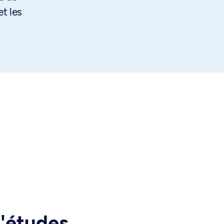
t les
d'études