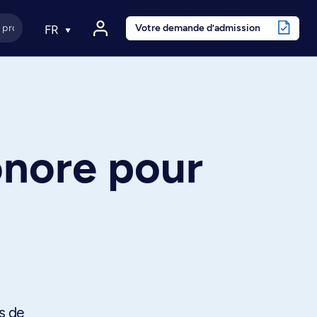
Votre demande d’admission
FR
onore pour
s de