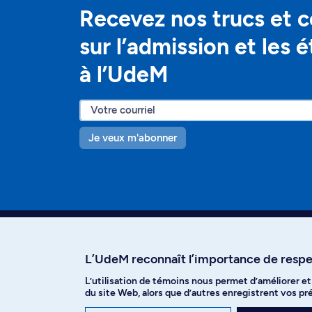
Recevez nos trucs et c
sur l’admission et les 
à l’UdeM
Je veux m'abonner
L’UdeM reconnaît l’importance de respec
L’utilisation de témoins nous permet d’améliorer e
Facebook
Instagram
T
du site Web, alors que d’autres enregistrent vos p