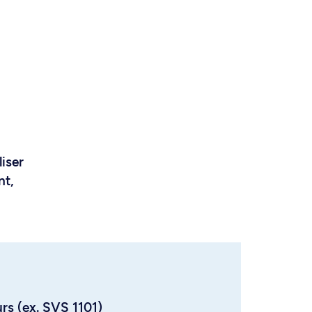
liser
nt,
urs (ex. SVS 1101)