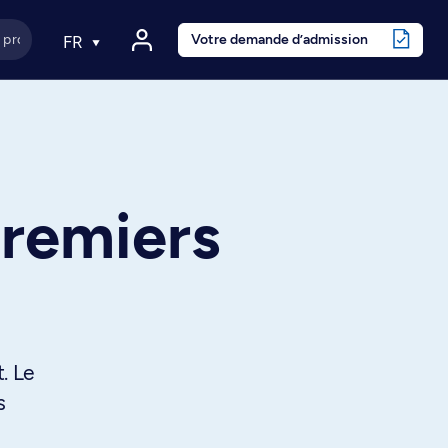
Votre demande d’admission
FR
premiers
. Le
s