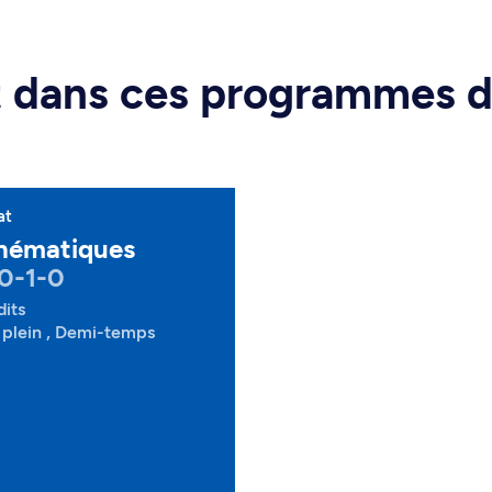
rt dans ces programmes 
at
hématiques
0-1-0
dits
plein , Demi-temps