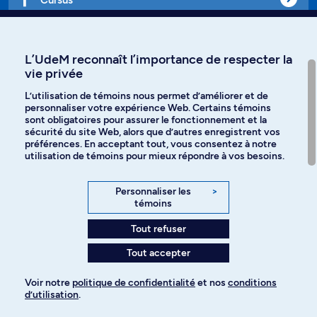
Affiniti
L’UdeM reconnaît l’importance de respecter la
vie privée
L’utilisation de témoins nous permet d’améliorer et de
personnaliser votre expérience Web. Certains témoins
Langues
sont obligatoires pour assurer le fonctionnement et la
sécurité du site Web, alors que d’autres enregistrent vos
préférences. En acceptant tout, vous consentez à notre
Facebook
Instagram
utilisation de témoins pour mieux répondre à vos besoins.
TikTok
YouTube
Personnaliser les
>
témoins
Spotify
Tout refuser
Tout accepter
Politique de confidentialité
Voir notre
politique de confidentialité
et nos
conditions
d’utilisation
.
Paramètres des témoins