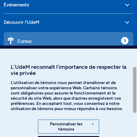
Événements
Découvrir l'UdeM
Cursus
Affiniti
L’UdeM reconnaît l’importance de respecter la
vie privée
L’utilisation de témoins nous permet d’améliorer et de
personnaliser votre expérience Web. Certains témoins
Langues
sont obligatoires pour assurer le fonctionnement et la
sécurité du site Web, alors que d’autres enregistrent vos
préférences. En acceptant tout, vous consentez à notre
Facebook
Instagram
utilisation de témoins pour mieux répondre à vos besoins.
TikTok
YouTube
Personnaliser les
>
témoins
Spotify