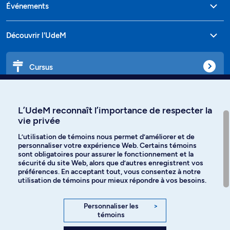
Événements
Découvrir l'UdeM
Cursus
Affiniti
L’UdeM reconnaît l’importance de respecter la
vie privée
L’utilisation de témoins nous permet d’améliorer et de
personnaliser votre expérience Web. Certains témoins
Langues
sont obligatoires pour assurer le fonctionnement et la
sécurité du site Web, alors que d’autres enregistrent vos
préférences. En acceptant tout, vous consentez à notre
Facebook
Instagram
utilisation de témoins pour mieux répondre à vos besoins.
TikTok
YouTube
Personnaliser les
>
témoins
Spotify