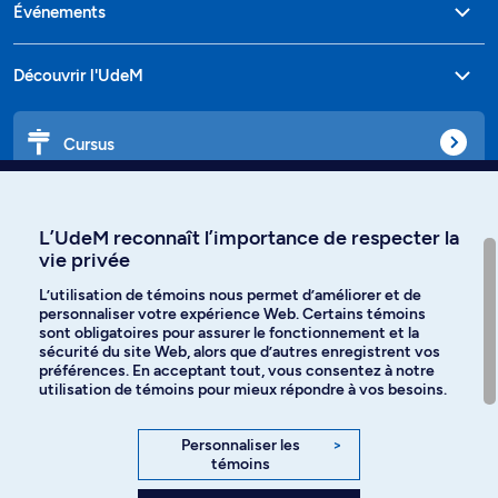
Événements
Découvrir l'UdeM
Cursus
Affiniti
L’UdeM reconnaît l’importance de respecter la
vie privée
L’utilisation de témoins nous permet d’améliorer et de
personnaliser votre expérience Web. Certains témoins
Langues
sont obligatoires pour assurer le fonctionnement et la
sécurité du site Web, alors que d’autres enregistrent vos
préférences. En acceptant tout, vous consentez à notre
Facebook
Instagram
utilisation de témoins pour mieux répondre à vos besoins.
TikTok
YouTube
Personnaliser les
>
témoins
Spotify