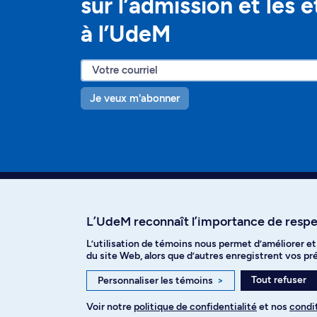
sur l’admission et les 
à l’UdeM
Je veux m'abonner
L’UdeM reconnaît l’importance de respec
L’utilisation de témoins nous permet d’améliorer e
Facebook
Instagram
T
du site Web, alors que d’autres enregistrent vos p
Tout refuser
Personnaliser les témoins
>
Voir notre
politique de confidentialité
et nos
condit
Politique de confidentialité
Paramètre