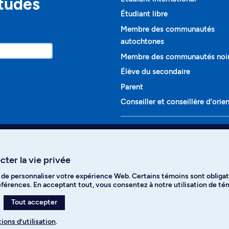
études
Étudiant libre
Membre des communautés
autochtones
Membre des communautés noi
Élève du secondaire
Parent
Conseiller et conseillère d’orie
Programmes et cours
Liste complète des cours
ter la vie privée
Voir tous les programmes
t de personnaliser votre expérience Web. Certains témoins sont obligat
ikTok
YouTube
Spotify
références. En acceptant tout, vous consentez à notre utilisation de t
Tout accepter
ions d’utilisation
.
s des témoins