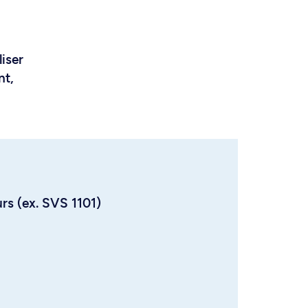
liser
nt,
urs (ex. SVS 1101)