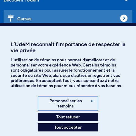
Cursus
Affiniti
L’UdeM reconnaît l’importance de respecter la
vie privée
L’utilisation de témoins nous permet d’améliorer et de
personnaliser votre expérience Web. Certains témoins
Langues
sont obligatoires pour assurer le fonctionnement et la
sécurité du site Web, alors que d’autres enregistrent vos
préférences. En acceptant tout, vous consentez à notre
Facebook
Instagram
utilisation de témoins pour mieux répondre à vos besoins.
TikTok
YouTube
Personnaliser les
>
témoins
Spotify
Tout refuser
Tout accepter
Politique de confidentialité