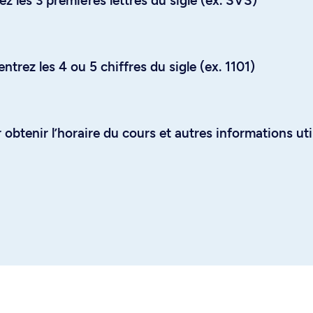
z les 3 premières lettres du sigle (ex. SVS)
trez les 4 ou 5 chiffres du sigle (ex. 1101)
obtenir l’horaire du cours et autres informations uti