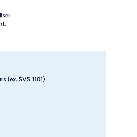
liser
nt,
urs (ex. SVS 1101)