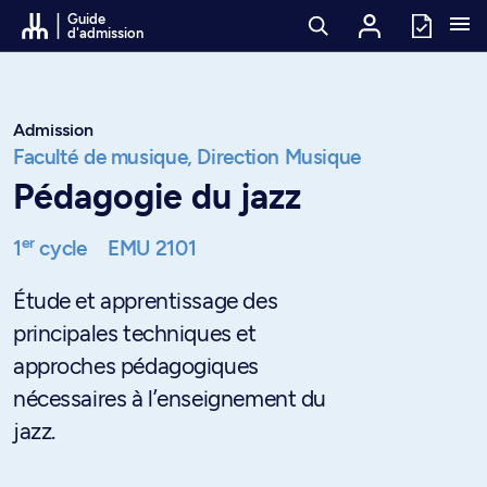
Passer au contenu
Guide
d'admission
Admission
Faculté de musique,
Direction Musique
Pédagogie du jazz
er
1
cycle
EMU 2101
Étude et apprentissage des
principales techniques et
approches pédagogiques
nécessaires à l’enseignement du
jazz.