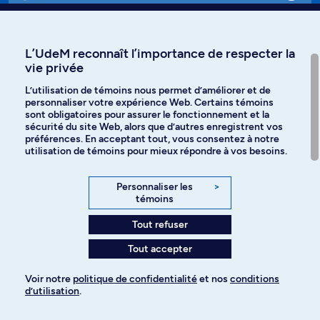
Affiniti
L’UdeM reconnaît l’importance de respecter la
vie privée
L’utilisation de témoins nous permet d’améliorer et de
personnaliser votre expérience Web. Certains témoins
Langues
sont obligatoires pour assurer le fonctionnement et la
sécurité du site Web, alors que d’autres enregistrent vos
préférences. En acceptant tout, vous consentez à notre
Facebook
Instagram
utilisation de témoins pour mieux répondre à vos besoins.
TikTok
YouTube
Personnaliser les
>
témoins
Spotify
Tout refuser
Tout accepter
Politique de confidentialité
Voir notre
politique de confidentialité
et nos
conditions
d’utilisation
.
Paramètres des témoins