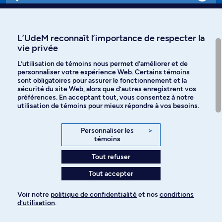
Affiniti
L’UdeM reconnaît l’importance de respecter la
vie privée
L’utilisation de témoins nous permet d’améliorer et de
personnaliser votre expérience Web. Certains témoins
Langues
sont obligatoires pour assurer le fonctionnement et la
sécurité du site Web, alors que d’autres enregistrent vos
préférences. En acceptant tout, vous consentez à notre
Facebook
Instagram
utilisation de témoins pour mieux répondre à vos besoins.
TikTok
YouTube
Personnaliser les
>
témoins
Spotify
Tout refuser
Tout accepter
Politique de confidentialité
Voir notre
politique de confidentialité
et nos
conditions
d’utilisation
.
Paramètres des témoins