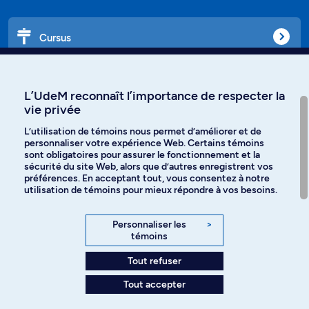
Cursus
Affiniti
L’UdeM reconnaît l’importance de respecter la
vie privée
L’utilisation de témoins nous permet d’améliorer et de
personnaliser votre expérience Web. Certains témoins
Langues
sont obligatoires pour assurer le fonctionnement et la
sécurité du site Web, alors que d’autres enregistrent vos
préférences. En acceptant tout, vous consentez à notre
Facebook
Instagram
utilisation de témoins pour mieux répondre à vos besoins.
TikTok
YouTube
Personnaliser les
>
témoins
Spotify
Tout refuser
Tout accepter
Politique de confidentialité