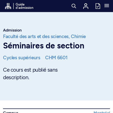
Passer au contenu
Guide
d'admission
Admission
Faculté des arts et des sciences,
Chimie
Séminaires de section
Cycles supérieurs
CHM 6601
Ce cours est publié sans
description.
Campus
Montréal