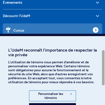
Événements
Découvrir l'UdeM
Cursus
Affiniti
L’UdeM reconnaît l’importance de respecter la
vie privée
L’utilisation de témoins nous permet d’améliorer et de
personnaliser votre expérience Web. Certains témoins
Langues
sont obligatoires pour assurer le fonctionnement et la
sécurité du site Web, alors que d’autres enregistrent vos
préférences. En acceptant tout, vous consentez à notre
Facebook
Instagram
utilisation de témoins pour mieux répondre à vos besoins.
TikTok
YouTube
Personnaliser les
>
témoins
Spotify