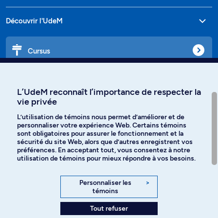
Découvrir l'UdeM
Cursus
Affiniti
L’UdeM reconnaît l’importance de respecter la
vie privée
L’utilisation de témoins nous permet d’améliorer et de
personnaliser votre expérience Web. Certains témoins
Langues
sont obligatoires pour assurer le fonctionnement et la
sécurité du site Web, alors que d’autres enregistrent vos
préférences. En acceptant tout, vous consentez à notre
Facebook
Instagram
utilisation de témoins pour mieux répondre à vos besoins.
TikTok
YouTube
Personnaliser les
>
témoins
Spotify
Tout refuser