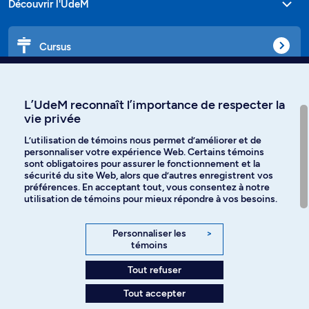
Découvrir l'UdeM
Cursus
Affiniti
L’UdeM reconnaît l’importance de respecter la
vie privée
L’utilisation de témoins nous permet d’améliorer et de
personnaliser votre expérience Web. Certains témoins
Langues
sont obligatoires pour assurer le fonctionnement et la
sécurité du site Web, alors que d’autres enregistrent vos
préférences. En acceptant tout, vous consentez à notre
Facebook
Instagram
utilisation de témoins pour mieux répondre à vos besoins.
TikTok
YouTube
Personnaliser les
>
témoins
Spotify
Tout refuser
Tout accepter
Politique de confidentialité