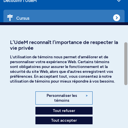
Découvrir l'UdeM
Cursus
Affiniti
L’UdeM reconnaît l’importance de respecter la
vie privée
L’utilisation de témoins nous permet d’améliorer et de
personnaliser votre expérience Web. Certains témoins
Langues
sont obligatoires pour assurer le fonctionnement et la
sécurité du site Web, alors que d’autres enregistrent vos
préférences. En acceptant tout, vous consentez à notre
Facebook
Instagram
utilisation de témoins pour mieux répondre à vos besoins.
TikTok
YouTube
Personnaliser les
>
témoins
Spotify
Tout refuser
Tout accepter
Politique de confidentialité