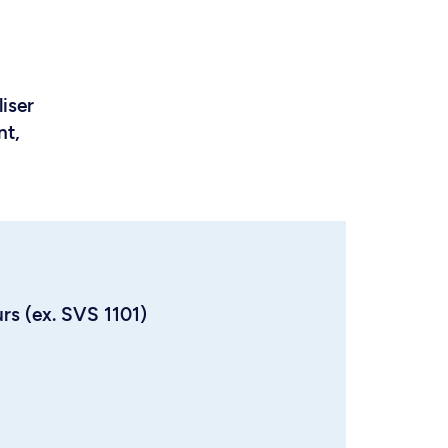
liser
nt,
urs (ex. SVS 1101)