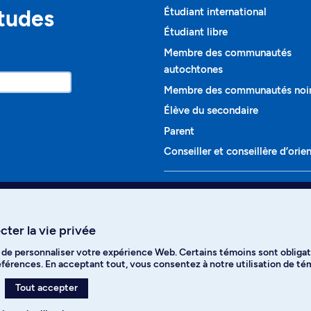
études
Étudiant international
Étudiant libre
Membre des communautés
autochtones
Membre des communautés noi
Élève du secondaire
Parent
Conseiller et conseillère d’orie
Programmes et cours
Liste complète des cours
ter la vie privée
Voir tous les programmes
t de personnaliser votre expérience Web. Certains témoins sont obligat
ikTok
YouTube
Spotify
références. En acceptant tout, vous consentez à notre utilisation de t
Tout accepter