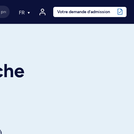
Votre demande d’admission
FR
che
à