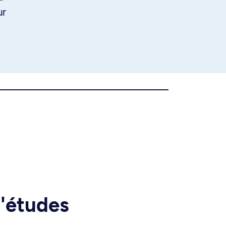
ur
d'études