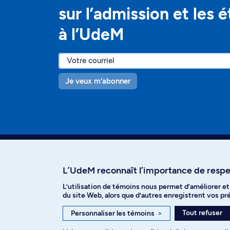
sur l’admission et les 
à l’UdeM
Je veux m'abonner
L’UdeM reconnaît l’importance de respec
L’utilisation de témoins nous permet d’améliorer e
Facebook
Instagram
T
du site Web, alors que d’autres enregistrent vos p
Tout refuser
Personnaliser les témoins
>