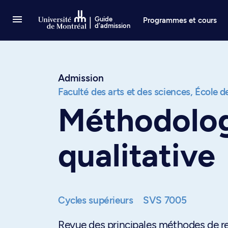
Passer au contenu
Guide
Programmes et cours
d'admission
Admission
Faculté des arts et des sciences,
École de
Méthodolog
qualitative
Cycles supérieurs
SVS 7005
Revue des principales méthodes de re