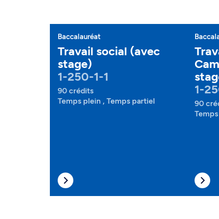
Baccalauréat
Baccal
Travail social (avec
Trava
stage)
Camp
1-250-1-1
stag
1-25
90 crédits
Temps plein , Temps partiel
90 cré
Temps 