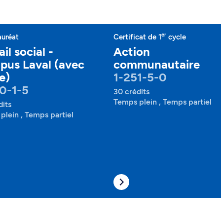
er
auréat
Certificat de 1
cycle
il social -
Action
us Laval (avec
communautaire
e)
1-251-5-0
0-1-5
30 crédits
Temps plein , Temps partiel
dits
plein , Temps partiel