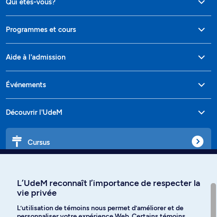
Qui êtes-vous?
Programmes et cours
Aide à l'admission
Événements
Découvrir l'UdeM
Cursus
Affiniti
L’UdeM reconnaît l’importance de respecter la
vie privée
L’utilisation de témoins nous permet d’améliorer et de
personnaliser votre expérience Web. Certains témoins
Langues