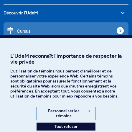
Découvrir l'UdeM
Cursus
Affiniti
L’UdeM reconnaît l’importance de respecter la
vie privée
L’utilisation de témoins nous permet d’améliorer et de
personnaliser votre expérience Web. Certains témoins
Langues
sont obligatoires pour assurer le fonctionnement et la
sécurité du site Web, alors que d’autres enregistrent vos
préférences. En acceptant tout, vous consentez à notre
Facebook
Instagram
utilisation de témoins pour mieux répondre à vos besoins.
TikTok
YouTube
Personnaliser les
>
témoins
Spotify
Tout refuser